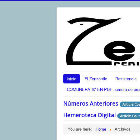
inicio
El Zenzontle
Resistencia
COMUNERA 67 EN PDF numero de present
Números Anteriores
Article Co
Hemeroteca Digital
Article Coun
You are here:
Home
Archivos