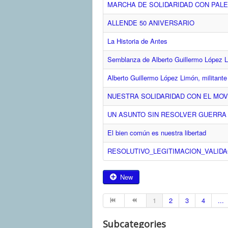
MARCHA DE SOLIDARIDAD CON PALE
ALLENDE 50 ANIVERSARIO
La Historia de Antes
Semblanza de Alberto Guillermo López L
Alberto Guillermo López Limón, militante 
NUESTRA SOLIDARIDAD CON EL MOV
UN ASUNTO SIN RESOLVER GUERRA
El bien común es nuestra libertad
RESOLUTIVO_LEGITIMACION_VALID
New
1
2
3
4
...
Subcategories