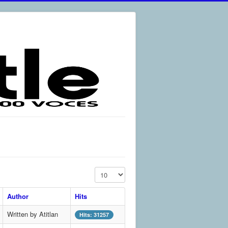
Display #
Author
Hits
Written by Atitlan
Hits: 31257