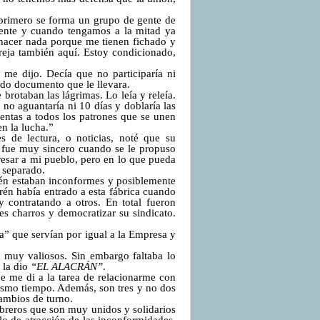
 primero se forma un grupo de gente de
gente y cuando tengamos a la mitad ya
 hacer nada porque me tienen fichado y
eja también aquí. Estoy condicionado,
 me dijo. Decía que no participaría ni
odo documento que le llevara.
brotaban las lágrimas. Lo leía y releía.
no aguantaría ni 10 días y doblaría las
entas a todos los patrones que se unen
n la lucha.”
 de lectura, o noticias, noté que su
 fue muy sincero cuando se le propuso
gresar a mi pueblo, pero en lo que pueda
r separado.
ién estaban inconformes y posiblemente
én había entrado a esta fábrica cuando
 contratando a otros. En total fueron
es charros y democratizar su sindicato.
eja” que servían por igual a la Empresa y
 muy valiosos. Sin embargo faltaba lo
 la dio
“EL ALACRÁN”
.
e me di a la tarea de relacionarme con
mismo tiempo. Además, son tres y no dos
cambios de turno.
obreros que son muy unidos y solidarios