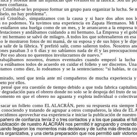
ítica y rebelde ante las injusticias que vivimos en la fábrica. Son un p
enen confianza.
 y Cristóbal-se les propuso formar un grupo para organizar la lucha. S
díselo, no hay problema”.
zó Cristóbal-, simpatizamos con la causa y si hace dos años nos l
ra no podemos. Ya tuvimos una experiencia en Zapata Hermanos. Mi h
s estallaron una huelga como de un mes, y le arrancaron a la empresa 
festaciones y andábamos cuidando a mi hermano. La Empresa y el gobi
 mi hermano se salvó de milagro. A todos los que sobresalieron en esa l
 le mostraron fotos de mi mamá, de su esposa y de sus hijos y le dije
ba salir de la fábrica. Y prefirió salir, como salieron todos. Nosotros
nes pasaban 3 o 6 días y no sabíamos nada de él y las preocupacio
 Por eso ahora no queremos involucrarnos de nuevo.”
jábamos nosotros, éramos eventuales cuando empezó la lucha y n
ya estábamos todos de acuerdo en cuidar el folleto y ser discretos. Una
tamos como diez, lo rodeamos y se la sentenciamos: “si hablas, te c
dmirado, sentí que tenía ante mí compañeros de mucha experiencia y
eto por ellos.
pensé que era cuestión de tiempo debido a que toda fabrica capitalista
y degradación para el obrero donde no solo se le despoja del fruto de su 
momento en que el obrero no aguanta y explota individual o colectiva
o sacar un folleto como EL ALACRÁN, pero su respuesta era siempre l
 conociendo y tratando de agrupar a otros compañeros, la idea de 
cidimos aprovechar esa experiencia e iniciar la publicación de nuestro 
mpañero de confianza tenía 2 o tres contactos y a los que pasaba el fol
ublicación de nuestro ALACRÁN nos permitió ir agrupando y creando c
uando llegaron los momentos más decisivos y de lucha más directa cont
a organizativa, y una cierta preparación que nos permitió salir victori