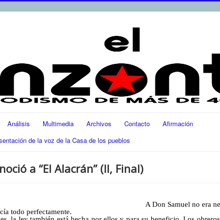
Análisis
Multimedia
Archivos
Contacto
Afirmación
ación de la voz de la Casa de los pueblos
ió a “El Alacrán” (II, Final)
A Don Samuel no era nece
ocía todo perfectamente.
es, la ley también está hecha por ellos y para su beneficio. Los obrer