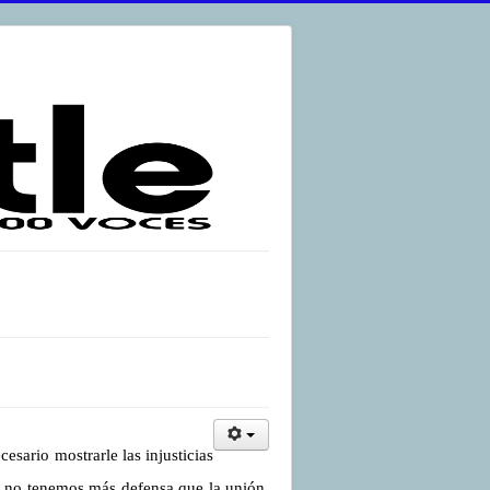
sario mostrarle las injusticias
os no tenemos más defensa que la unión,