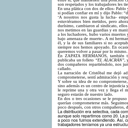
entre sí, que mantienen una posición cr
son respetados y los trabajadores les ti
En una plática con dos de ellos- Pablo
si podían confiar en mí y dijo Pablo: “
“
A nosotros nos gusta la lucha- empe
estuviéramos bien metidos, pero aho
durísimo, cambiaron al sindicato, ello
nos metimos en las guardias y en mani
a los luchadores, hubo varios muertos y
bajo amenaza de muerte-. A mi hermano
él, y la de sus familiares si no acepta
siempre nos hemos apoyado. En ocasio
queremos volver a pasar por lo mismo.
En ZAPATA HERMANOS, también traba
publicaba un folleto
“EL ALACRÁN”
, 
dos compañeros repartiéndolo, nos jun
callado.
La narración de Cristóbal me dejó a
comprometerse, sentí admiración y resp
Y sobre su idea de no comprometerse, 
sino además es un centro de injusticia 
le reprime una y otra vez y llega el 
seguro estarán de nuestro lado.
En dos o tres ocasiones se le propus
querían comprometerse más. Seguimos
poco después, con otros compañeros, de
La distribución era selectiva, cada co
aunque solo repartimos como 20. La p
a poco nos fuimos extendiendo. Así, c
trabajadores teníamos ya una estructur