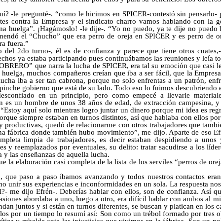
í? -le pregunté-. “como le hicimos en
SPICER
-contestó sin pensarlo-
es contra la Empresa y el sindicato charro vamos hablando con la 
na huelga”. ¡Hagámoslo! -le dije-. “Yo no puedo, ya te dije no puedo
omendó el “Chucho” que era perro de oreja en SPICER y es perro de or
a fuera.”
 del 2do turno-, él es de confianza y parece que tiene otros cuates,-
echos ya estaba participando pues continuábamos las reuniones y leía t
 OBRERO”
que narra la lucha de SPICER, era tal su emoción que casi le 
 huelga, muchos compañeros creían que iba a ser fácil, que la Empresa 
cha iba a ser tan cabrona, porque no solo enfrentas a un patrón, enfr
 pinche gobierno que está de su lado. Todo eso lo fuimos descubriendo e
sconfiado en un principio, pero como empecé a llevarle materiales
én es un hombre de unos 38 años de edad, de extracción campesina, y
. “Estoy aquí solo mientras logro juntar un dinero porque mi idea es re
 porque siempre estaban en turnos distintos, así que hablaba con ellos po
y productivas, quedó de relacionarme con otros trabajadores que tamb
una fábrica donde también hubo movimiento”, me dijo. Aparte de eso Efr
mpleta limpia de trabajadores, es decir estaban despidiendo a unos y
 y reemplazados por eventuales, su delito: tratar sacudirse a los líder
ia y las enseñanzas de aquella lucha.
e la elaboración casi completa de la lista de los serviles “perros de or
n, que paso a paso íbamos avanzando y todos nuestros contactos eran
mo unir sus experiencias e inconformidades en un sola. La respuesta nos
?- me dijo Efrén-. Deberías hablar con ellos, son de confianza. Así qu
casiones abordaba a uno, luego a otro, era difícil hablar con ambos al 
an juntos y si están en turnos diferentes, se buscan y platican en los 
los por un tiempo lo resumí así: Son como un trébol formado por tres 