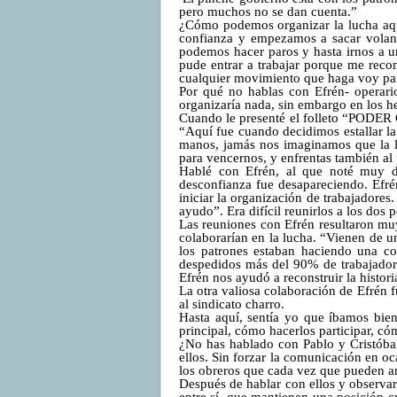
pero muchos no se dan cuenta.”
¿Cómo podemos organizar la lucha aqu
confianza y empezamos a sacar volant
podemos hacer paros y hasta irnos a u
pude entrar a trabajar porque me rec
cualquier movimiento que haga voy par
Por qué no hablas con Efrén- operario
organizaría nada, sin embargo en los h
Cuando le presenté el folleto
“PODER
“Aquí fue cuando decidimos estallar la
manos, jamás nos imaginamos que la lu
para vencernos, y enfrentas también al
Hablé con Efrén, al que noté muy de
desconfianza fue desapareciendo. Efr
iniciar la organización de trabajadores
ayudo”. Era difícil reunirlos a los dos
Las reuniones con Efrén resultaron mu
colaborarían en la lucha. “Vienen de 
los patrones estaban haciendo una co
despedidos más del 90% de trabajadores
Efrén nos ayudó a reconstruir la histor
La otra valiosa colaboración de Efrén fu
al sindicato charro.
Hasta aquí, sentía yo que íbamos bie
principal, cómo hacerlos participar, có
¿No has hablado con Pablo y Cristóbal
ellos. Sin forzar la comunicación en o
los obreros que cada vez que pueden and
Después de hablar con ellos y observar