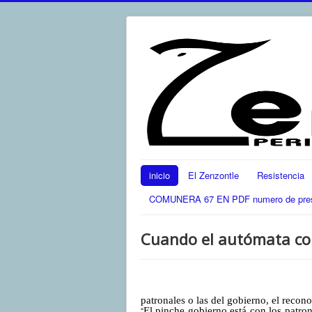
inicio
El Zenzontle
Resistencia
COMUNERA 67 EN PDF numero de present
Cuando el autómata conoc
patronales o las del gobierno, el recon
“
El pinche gobierno está con los patron