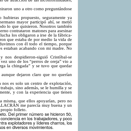
olo de atracción de las inconformidades,
e miraron uno a otro como preguntándose
o hubieras propuesto, seguramente ya
ermano mayor participó ahí, se metió
todo lo que quisieron. Nosotros también
erno contrataron matones para asesinar
ucha los obligaron a irse de la fábrica-
ron que estaba de por medio la vida de
 anduvimos con él todo el tiempo, porque
nes estaban acabando con mi madre. No
os despidieron-siguió Cristóbal-se
 vez uno de los “perros de oreja” vio a
arga la chingada” y se tuvo que quedar
 aunque dejaron claro que no querían
 nos es solo un centro de explotación,
trabajo, sino además, se le humilla y se
mente, y con la experiencia que tienen
a misma, que ellos apoyarían, pero no
EL ALACRÁN me parecía muy buena y un
propio folleto.
leto. Del primer número se hicieron 50,
onciencia en los trabajadores, y poco
ra explotadores y líderes charros, los
osos en diversos movimientos.